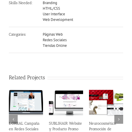
Branding
Skills Needed:
HTML/CSS
User Interface
Web Development
Páginas Web
Categories:
Redes Sociales
Tiendas Online
Related Projects
L’OREAL Campaña
SUBLIHAIR Website
Neurocosmética:
C
en Redes Sociales
y Producto Promo
Promoción de
O