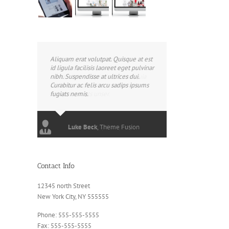
Aliquam erat volutpat. Quisque at est
id ligula facilisis laoreet eget pulvinar
nibh. Suspendisse at ultrices dui.
Curabitur ac felis arcu sadips ipsums
fugiats nemis.
Luke Beck
,
Theme Fusion
Contact Info
12345 north Street
New York City, NY 555555
Phone: 555-555-5555
Fax: 555-555-5555