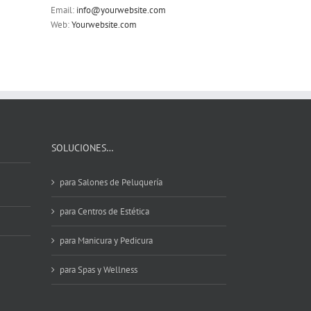
Email:
info@yourwebsite.com
Web:
Yourwebsite.com
SOLUCIONES…
para Salones de Peluquería
para Centros de Estética
para Manicura y Pedicura
para Spas y Wellness