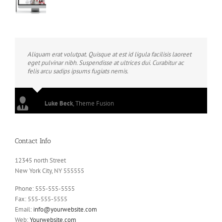
Aliquam erat volutpat. Quisque at est id ligula facilisis laoreet
eget pulvinar nibh. Suspendisse at ultrices dui. Curabitur ac
felis arcu sadips ipsums fugiats nemis.
Luke Beck
,
Theme Fusion
Contact Info
12345 north Street
New York City, NY 555555
Phone: 555-555-5555
Fax: 555-555-5555
Email:
info@yourwebsite.com
Web:
Yourwebsite.com